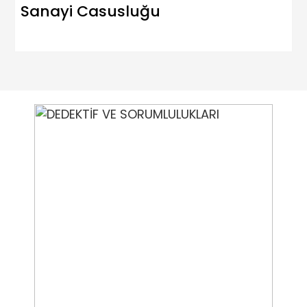
Sanayi Casusluğu